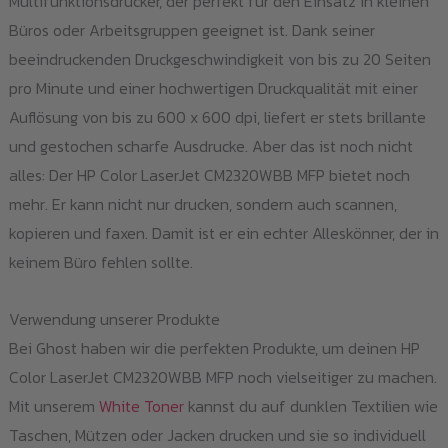
Multifunktionsdrucker, der perfekt für den Einsatz in kleinen
we
Büros oder Arbeitsgruppen geeignet ist. Dank seiner
beeindruckenden Druckgeschwindigkeit von bis zu 20 Seiten
pro Minute und einer hochwertigen Druckqualität mit einer
Auflösung von bis zu 600 x 600 dpi, liefert er stets brillante
und gestochen scharfe Ausdrucke. Aber das ist noch nicht
alles: Der HP Color LaserJet CM2320WBB MFP bietet noch
mehr. Er kann nicht nur drucken, sondern auch scannen,
kopieren und faxen. Damit ist er ein echter Alleskönner, der in
keinem Büro fehlen sollte.
Verwendung unserer Produkte
Bei Ghost haben wir die perfekten Produkte, um deinen HP
Color LaserJet CM2320WBB MFP noch vielseitiger zu machen.
Mit unserem
White Toner
kannst du auf dunklen Textilien wie
Taschen, Mützen oder Jacken drucken und sie so individuell