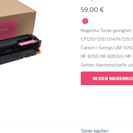
59,00
€
i
Magenta Toner geeignet 
CP1210/1213/1214/N/1215/1
Canon I-Sensys LBP 5050
MF 8050, MF 8050cn, MF 
Seiten. Kantenscharfe u
IN DEN WARENKO
Toner kaufen