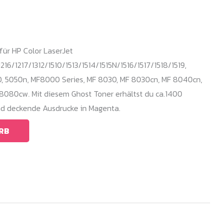
für HP Color LaserJet
216/1217/1312/1510/1513/1514/1515N/1516/1517/1518/1519,
, 5050n, MF8000 Series, MF 8030, MF 8030cn, MF 8040cn,
8080cw. Mit diesem Ghost Toner erhältst du ca.1400
nd deckende Ausdrucke in Magenta.
RB