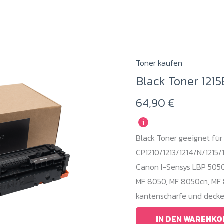
Toner kaufen
Black Toner 121
64,90
€
i
Black Toner geeignet für
CP1210/1213/1214/N/1215/1
Canon I-Sensys LBP 5050
MF 8050, MF 8050cn, MF 
kantenscharfe und decke
IN DEN WARENKO