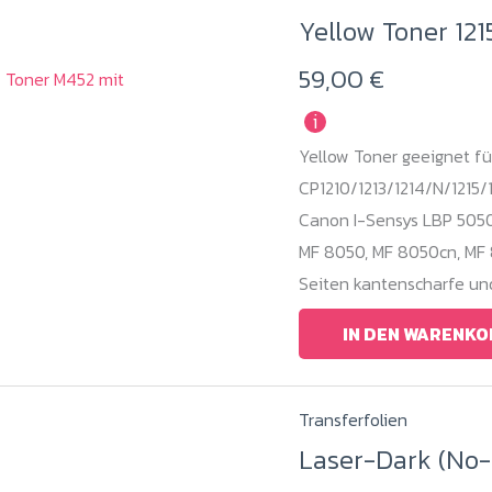
Yellow Toner 12
59,00
€
i
Yellow Toner geeignet fü
CP1210/1213/1214/N/1215/1
Canon I-Sensys LBP 5050
MF 8050, MF 8050cn, MF 
Seiten kantenscharfe un
IN DEN WARENKO
Dieses
Transferfolien
Produkt
Laser-Dark (No-C
weist