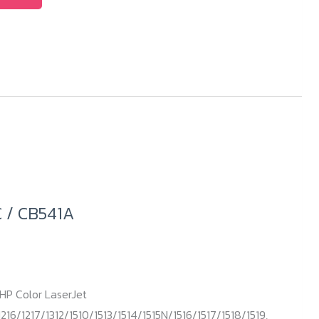
C / CB541A
HP Color LaserJet
216/1217/1312/1510/1513/1514/1515N/1516/1517/1518/1519,