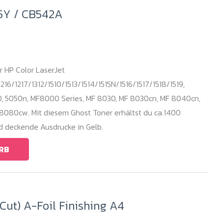
15Y / CB542A
r HP Color LaserJet
216/1217/1312/1510/1513/1514/1515N/1516/1517/1518/1519,
, 5050n, MF8000 Series, MF 8030, MF 8030cn, MF 8040cn,
8080cw. Mit diesem Ghost Toner erhältst du ca.1400
d deckende Ausdrucke in Gelb.
RB
ut) A-Foil Finishing A4