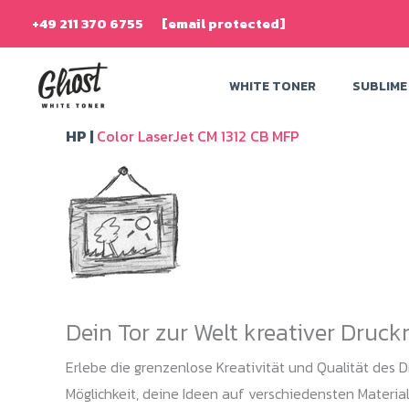
Zum
+49 211 370 6755
[email protected]
Inhalt
springen
WHITE TONER
SUBLIME
HP |
Color LaserJet CM 1312 CB MFP
Dein Tor zur Welt kreativer Druc
Erlebe die grenzenlose Kreativität und Qualität des D
Möglichkeit, deine Ideen auf verschiedensten Materiali