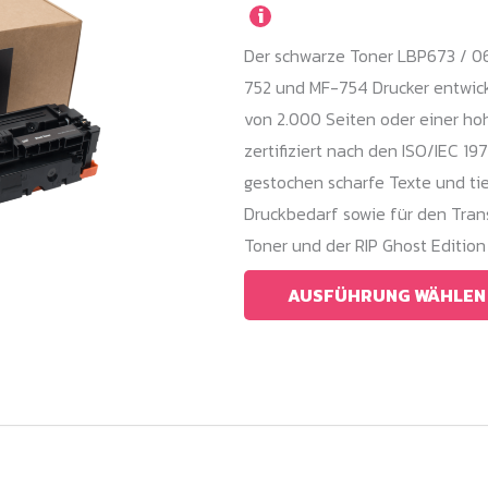
i
Varianten
Der schwarze Toner LBP673 / 06
auf.
752 und MF-754 Drucker entwick
Die
von 2.000 Seiten oder einer ho
Optionen
zertifiziert nach den ISO/IEC 19
können
gestochen scharfe Texte und tie
auf
Druckbedarf sowie für den Tran
der
Toner und der RIP Ghost Edition
Produktseite
gewählt
AUSFÜHRUNG WÄHLEN
werden