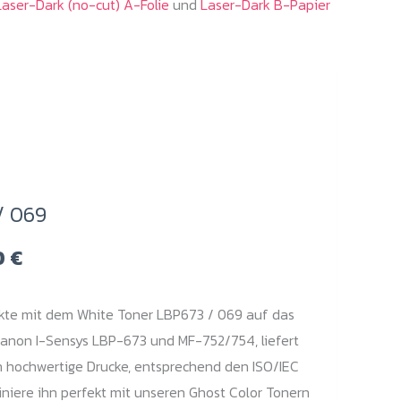
Laser-Dark (no-cut) A-Folie
und
Laser-Dark B-Papier
/ 069
Preisspanne:
0
€
299,00 €
bis
ekte mit dem White Toner LBP673 / 069 auf das
339,00 €
Canon I-Sensys LBP-673 und MF-752/754, liefert
en hochwertige Drucke, entsprechend den ISO/IEC
niere ihn perfekt mit unseren Ghost Color Tonern