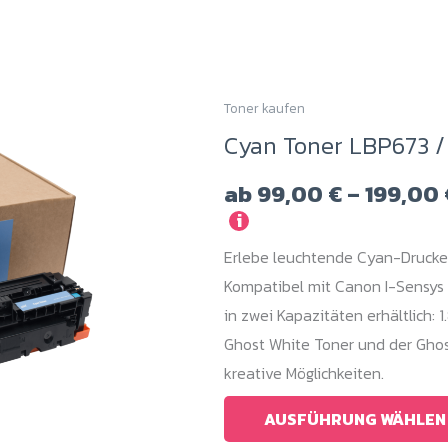
Toner kaufen
Dieses
Cyan Toner LBP673 /
Produkt
weist
ab
99,00
€
–
199,00
mehrere
i
Varianten
Erlebe leuchtende Cyan-Drucke
auf.
Kompatibel mit Canon I-Sensys 
Die
in zwei Kapazitäten erhältlich:
Optionen
Ghost White Toner und der Ghos
können
kreative Möglichkeiten.
auf
der
AUSFÜHRUNG WÄHLEN
Produktseite