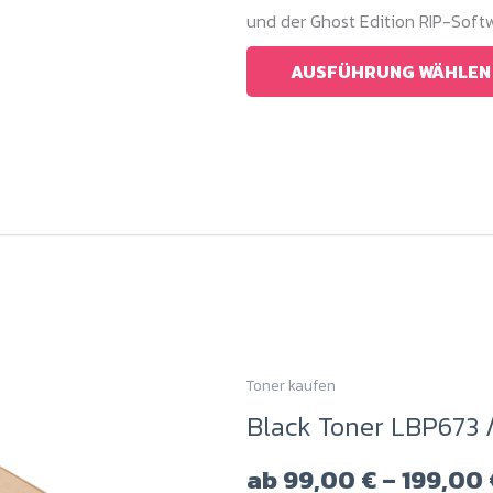
und der Ghost Edition RIP-Softw
auf
der
AUSFÜHRUNG WÄHLEN
Produktseite
gewählt
werden
Toner kaufen
Dieses
Black Toner LBP673 
Produkt
weist
ab
99,00
€
–
199,00
mehrere