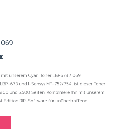
 069
Preisspanne:
€
99,00 €
bis
 mit unserem Cyan Toner LBP673 / 069.
199,00 €
LBP-673 und I-Sensys MF-752/754, ist dieser Toner
 1.800 und 5.500 Seiten. Kombiniere ihn mit unserem
t Edition RIP-Software für unübertroffene