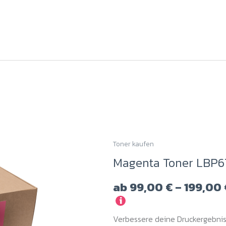
gewählt
werden
Toner kaufen
Dieses
Magenta Toner LBP6
Produkt
weist
ab
99,00
€
–
199,00
mehrere
i
Varianten
Verbessere deine Druckergebni
auf.