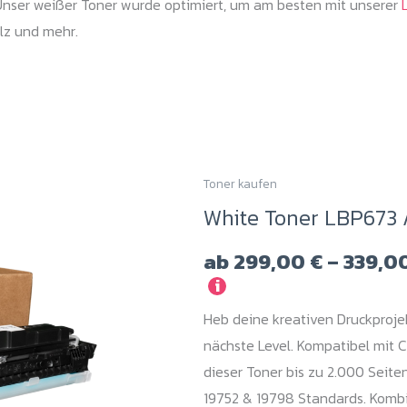
 Unser weißer Toner wurde optimiert, um am besten mit unserer
ilz und mehr.
Toner kaufen
Dieses
White Toner LBP673 
Produkt
weist
ab
299,00
€
–
339,0
mehrere
i
Varianten
Heb deine kreativen Druckproj
auf.
nächste Level. Kompatibel mit 
Die
dieser Toner bis zu 2.000 Seit
Optionen
19752 & 19798 Standards. Kombi
können