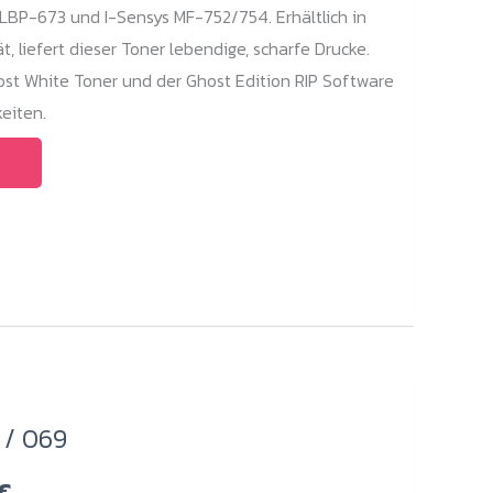
199,00 €
LBP-673 und I-Sensys MF-752/754. Erhältlich in
, liefert dieser Toner lebendige, scharfe Drucke.
st White Toner und der Ghost Edition RIP Software
eiten.
 / 069
Preisspanne:
€