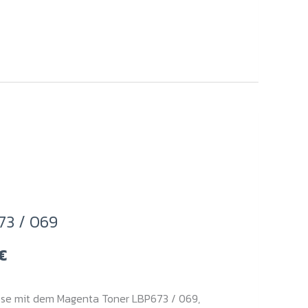
73 / 069
Preisspanne:
€
99,00 €
bis
sse mit dem Magenta Toner LBP673 / 069,