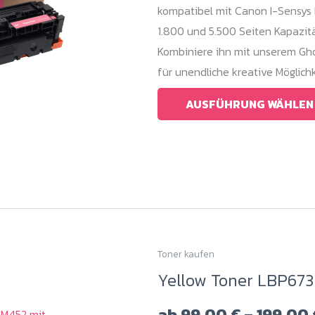
kompatibel mit Canon I-Sensys 
Die
1.800 und 5.500 Seiten Kapazität
Optionen
Kombiniere ihn mit unserem Gho
können
für unendliche kreative Möglichk
auf
der
AUSFÜHRUNG WÄHLEN
Produktseite
gewählt
werden
Toner kaufen
Dieses
Yellow Toner LBP673
Produkt
weist
ab
99,00
€
–
199,00